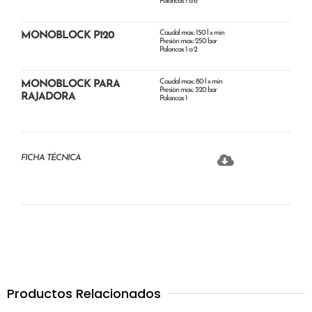
Palancas: 1 a 6
Caudal max.: 150 l x min
MONOBLOCK P120
Presión max.: 250 bar
Palancas: 1 a 2
Caudal max.: 80 l x min
MONOBLOCK PARA
Presión max.: 320 bar
RAJADORA
Palancas: 1
FICHA TÉCNICA
Productos Relacionados