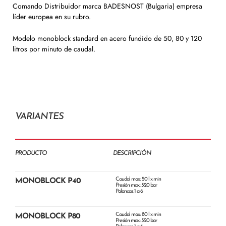
Comando Distribuidor marca BADESNOST (Bulgaria) empresa
líder europea en su rubro.
Modelo monoblock standard en acero fundido de 50, 80 y 120
litros por minuto de caudal.
VARIANTES
PRODUCTO
DESCRIPCIÓN
Caudal max.: 50 l x min
MONOBLOCK P40
Presión max.: 320 bar
Palancas: 1 a 6
Caudal max.: 80 l x min
MONOBLOCK P80
Presión max.: 320 bar