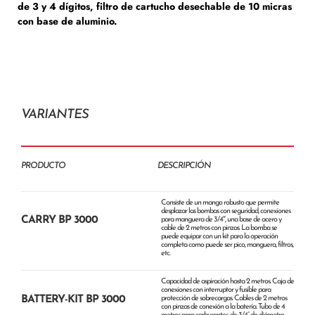
de 3 y 4 dígitos, filtro de cartucho desechable de 10 micras
con base de aluminio.
VARIANTES
PRODUCTO
DESCRIPCIÓN
Consiste de un mango robusto que permite
desplazar las bombas con seguridad, conexiones
CARRY BP 3000
para manguera de 3/4″, una base de acero y
cable de 2 metros con pinzas. La bomba se
puede equipar con un kit para la operación
completa como puede ser pico, manguera, filtros,
etc.
Capacidad de aspiración hasta 2 metros. Caja de
conexiones con interruptor y fusible para
BATTERY-KIT BP 3000
protección de sobrecargas. Cables de 2 metros
con pinzas de conexión a la batería. Tubo de 4