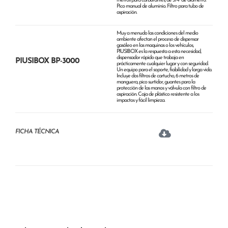
metros para carburantes, de 3/4” de diámetro.
Pico manual de aluminio. Filtro para tubo de
aspiración.
Muy a menudo las condiciones del medio
ambiente afectan el proceso de dispensar
gasóleo en las maquinas o los vehículos,
PIUSIBOX es la respuesta a esta necesidad,
dispensador rápido que trabaja en
PIUSIBOX BP-3000
prácticamente cualquier lugar y con seguridad.
Un equipo para el soporte, fiabilidad y larga vida.
Incluye dos filtros de cartucho, 6 metros de
manguera, pico surtidor, guantes para la
protección de las manos y válvula con filtro de
aspiración. Caja de plástico resistente a los
impactos y fácil limpieza.
FICHA TÉCNICA